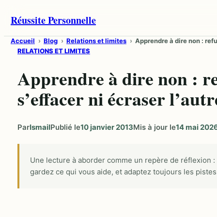
Aller
Réussite Personnelle
au
contenu
Accueil
Blog
Relations et limites
Apprendre à dire non : refu
RELATIONS ET LIMITES
Apprendre à dire non : r
s’effacer ni écraser l’autr
Par
Ismail
Publié le
10 janvier 2013
Mis à jour le
14 mai 202
Une lecture à aborder comme un repère de réflexion :
gardez ce qui vous aide, et adaptez toujours les pistes 