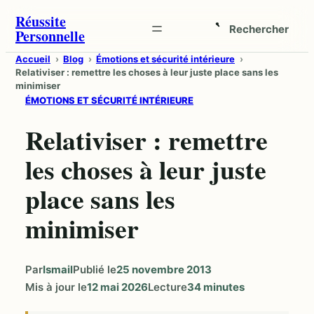
Aller
Réussite
Rechercher
Personnelle
au
Ouvrir
contenu
la
Accueil
Blog
Émotions et sécurité intérieure
Relativiser : remettre les choses à leur juste place sans les
recherche
minimiser
ÉMOTIONS ET SÉCURITÉ INTÉRIEURE
Relativiser : remettre
les choses à leur juste
place sans les
minimiser
Par
Ismail
Publié le
25 novembre 2013
Mis à jour le
12 mai 2026
Lecture
34 minutes