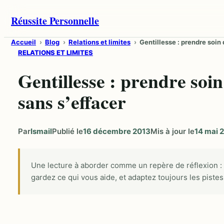
Aller
Réussite Personnelle
au
contenu
Accueil
Blog
Relations et limites
Gentillesse : prendre soin 
RELATIONS ET LIMITES
Gentillesse : prendre soin
sans s’effacer
Par
Ismail
Publié le
16 décembre 2013
Mis à jour le
14 mai 
Une lecture à aborder comme un repère de réflexion :
gardez ce qui vous aide, et adaptez toujours les pistes 