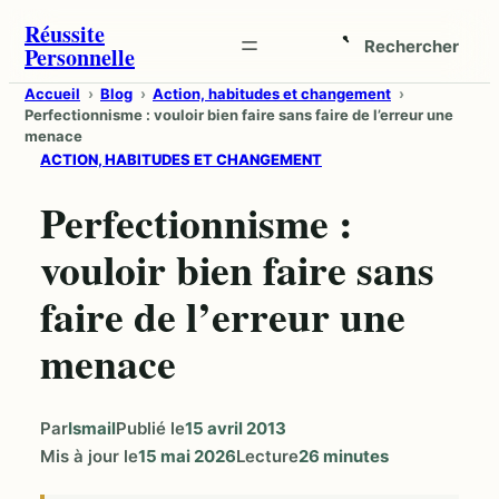
Aller
Réussite
Rechercher
Personnelle
au
Ouvrir
contenu
la
Accueil
Blog
Action, habitudes et changement
Perfectionnisme : vouloir bien faire sans faire de l’erreur une
recherche
menace
ACTION, HABITUDES ET CHANGEMENT
Perfectionnisme :
vouloir bien faire sans
faire de l’erreur une
menace
Par
Ismail
Publié le
15 avril 2013
Mis à jour le
15 mai 2026
Lecture
26 minutes