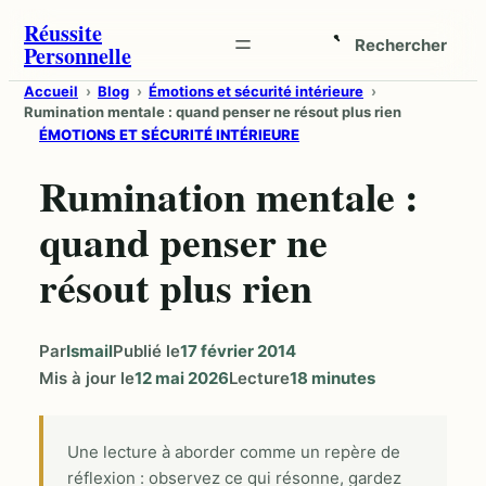
Aller
Réussite
Rechercher
Personnelle
au
Ouvrir
contenu
la
Accueil
Blog
Émotions et sécurité intérieure
Rumination mentale : quand penser ne résout plus rien
recherche
ÉMOTIONS ET SÉCURITÉ INTÉRIEURE
Rumination mentale :
quand penser ne
résout plus rien
Par
Ismail
Publié le
17 février 2014
Mis à jour le
12 mai 2026
Lecture
18 minutes
Une lecture à aborder comme un repère de
réflexion : observez ce qui résonne, gardez