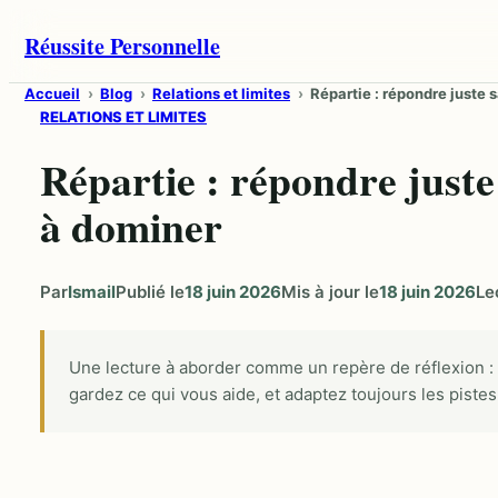
Aller
Réussite Personnelle
au
contenu
Accueil
Blog
Relations et limites
Répartie : répondre juste
RELATIONS ET LIMITES
Répartie : répondre juste
à dominer
Par
Ismail
Publié le
18 juin 2026
Mis à jour le
18 juin 2026
Le
Une lecture à aborder comme un repère de réflexion :
gardez ce qui vous aide, et adaptez toujours les pistes 