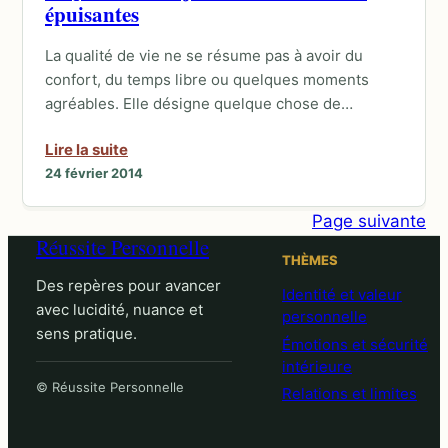
épuisantes
La qualité de vie ne se résume pas à avoir du
confort, du temps libre ou quelques moments
agréables. Elle désigne quelque chose de…
Lire la suite
24 février 2014
Page suivante
Réussite Personnelle
THÈMES
Des repères pour avancer
Identité et valeur
avec lucidité, nuance et
personnelle
sens pratique.
Émotions et sécurité
intérieure
© Réussite Personnelle
Relations et limites