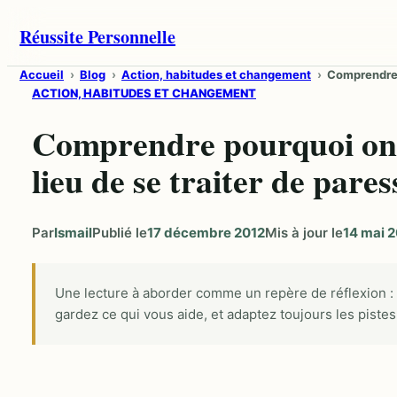
Aller
Réussite Personnelle
au
contenu
Accueil
Blog
Action, habitudes et changement
Comprendre p
ACTION, HABITUDES ET CHANGEMENT
Comprendre pourquoi on 
lieu de se traiter de pare
Par
Ismail
Publié le
17 décembre 2012
Mis à jour le
14 mai 
Une lecture à aborder comme un repère de réflexion :
gardez ce qui vous aide, et adaptez toujours les pistes 