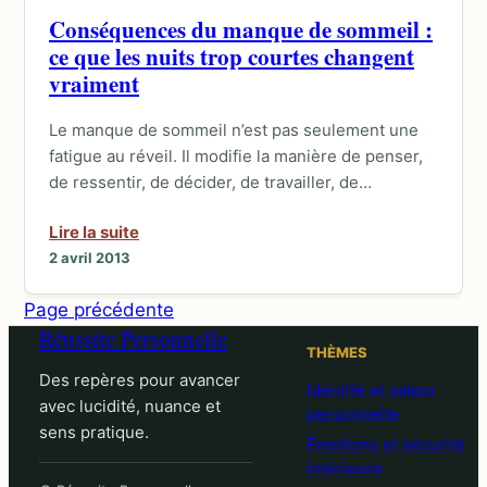
Conséquences du manque de sommeil :
ce que les nuits trop courtes changent
vraiment
Le manque de sommeil n’est pas seulement une
fatigue au réveil. Il modifie la manière de penser,
de ressentir, de décider, de travailler, de…
Lire la suite
2 avril 2013
Page précédente
Réussite Personnelle
THÈMES
Des repères pour avancer
Identité et valeur
avec lucidité, nuance et
personnelle
sens pratique.
Émotions et sécurité
intérieure